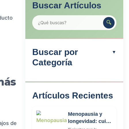
Buscar Artículos
ducto
Buscar por
▼
Categoría
más
Perimenopausia
11
Artículos Recientes
Menopausia
10
Menopausia y
longevidad: cuida
ajos de
Salud femenina
tu salud futura
4