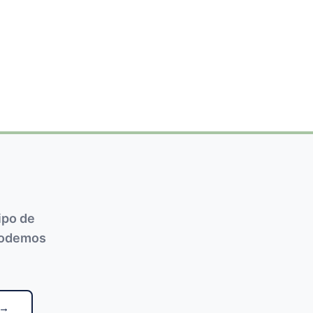
calidad de vida
1
Cerebro Femenino
1
chequeo médico
1
densitometría
1
ipo de
podemos
exámenes preventivos
1
 →
FDA menopausia
1