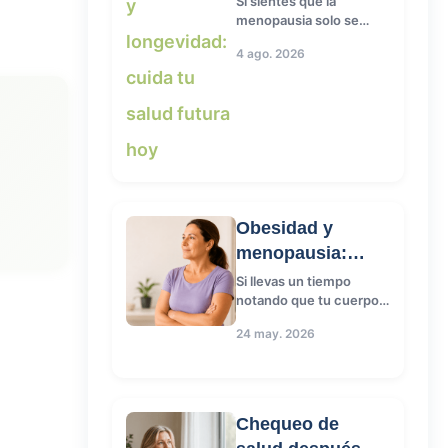
Si sientes que la
menopausia solo se
hoy
habla en términos de
4 ago. 2026
sofocos y mal dormir, no
Cambios hormonales
2
estás sola: duran...
u
Hormonas
2
Longevidad feminina
Obesidad y
2
menopausia:
síntomas más
Si llevas un tiempo
notando que tu cuerpo
intensos
menopausia Chile
2
ha cambiado y que los
24 may. 2026
síntomas que sientes
parecen más int...
Metabolismo
2
Chequeo de