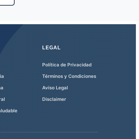
grasa abdominal
1
healthspan mujer
LEGAL
1
Política de Privacidad
Hipoestrogenismo
1
ia
Términos y Condiciones
na
Aviso Legal
Masa muscular
1
ral
Disclaimer
ludable
Medicina basada en evidencia
1