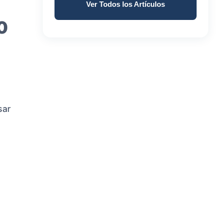
Ver Todos los Artículos
actividad física
1
0
Animo
1
aumento de peso
1
sar
Bienestar intimo
1
black box warning
1
bochornos
1