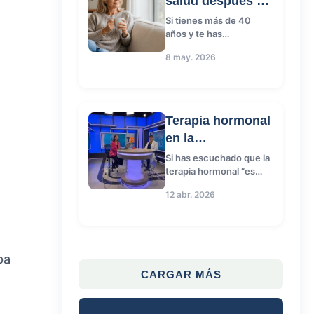
salud después de
Prevención
2
los 40: que
Si tienes más de 40
años y te has
necesitas
preguntado qué
8 may. 2026
exámenes necesitas
Prevención menopausia
2
realmente, no estás
sola. Es una...
Terapia hormonal
Terapia hormonal
2
en la
menopausia:
Si has escuchado que la
terapia hormonal “es
THM seguridad
riesgos y
2
peligrosa” y llevas años
beneficios
12 abr. 2026
aguantando síntomas
que afecta...
tratamiento menopausia
2
pa
CARGAR MÁS
: terapia hormonal menopausia
1