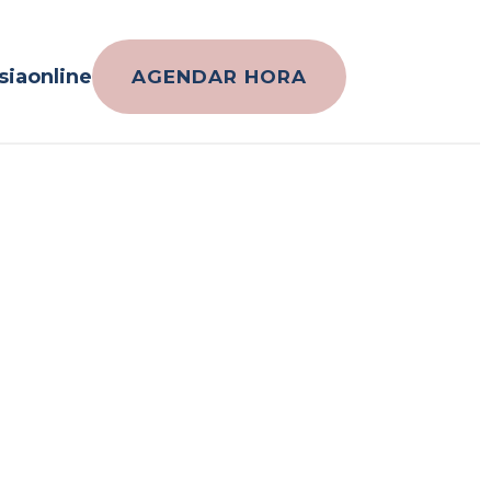
iaonline
AGENDAR HORA
oy debemos
que cesa la menstruación. Hoy sabemos