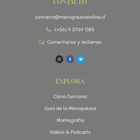
CONTACTO
contacto@menopausiaonline.cl
(+56) 9 5769 1385
Comentarios y reclamos
I
F
T
n
a
w
s
c
i
t
e
t
a
b
t
g
o
e
r
o
r
a
k
EXPLORA
m
-
f
Cómo funciona
Guia de la Menopausia
Mamografía
Videos & Podcasts