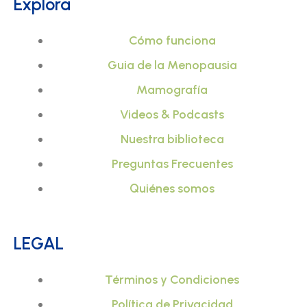
Explora
s
c
i
Cómo funciona
t
e
t
Guia de la Menopausia
a
b
t
Mamografía
g
o
e
Videos & Podcasts
Nuestra biblioteca
r
o
r
Preguntas Frecuentes
a
k
Quiénes somos
m
-
LEGAL
f
Términos y Condiciones
Política de Privacidad