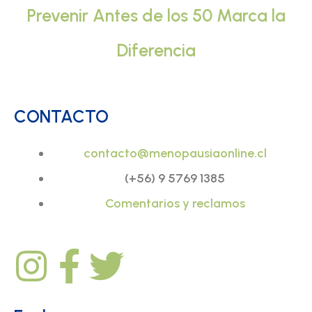
Prevenir Antes de los 50 Marca la
Diferencia
CONTACTO
contacto@menopausiaonline.cl
(+56) 9 5769 1385
Comentarios y reclamos
I
F
T
n
a
w