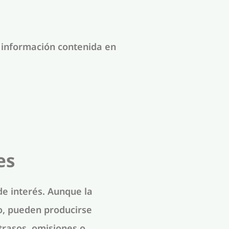
a información contenida en
es
de interés. Aunque la
o, pueden producirse
trasos, omisiones o