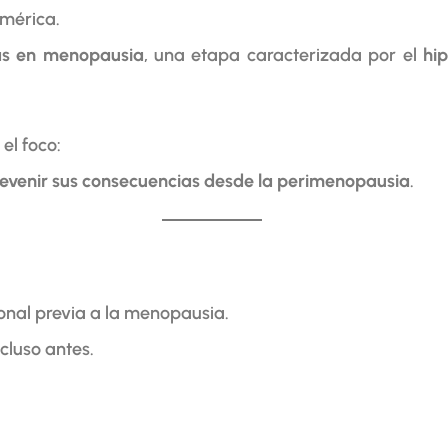
américa.
más en menopausia
, una etapa caracterizada por el
hi
el foco:
 prevenir sus consecuencias desde la perimenopausia
.
onal previa a la menopausia.
ncluso antes.