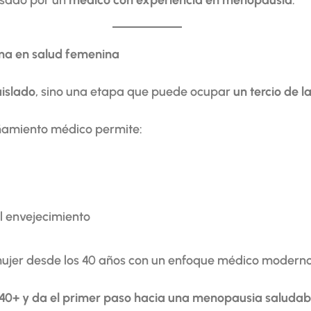
visado por un
médico con experiencia en menopausia
.
ma en salud femenina
aislado
, sino una etapa que puede ocupar
un tercio de l
ñamiento médico permite:
l envejecimiento
ujer desde los 40 años con un enfoque médico moderno
40+ y da el primer paso hacia una menopausia saludab