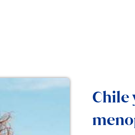
Chile 
menop