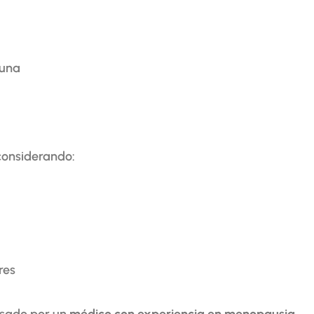
tuna
 considerando:
res