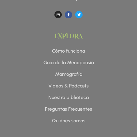
I
F
T
n
a
w
s
c
i
t
e
t
a
b
t
g
o
e
r
o
r
a
k
EXPLORA
m
-
f
Cómo funciona
Guia de la Menopausia
Mamografía
Videos & Podcasts
Nuestra biblioteca
Preguntas Frecuentes
Quiénes somos