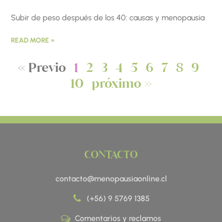
Subir de peso después de los 40: causas y menopausia
READ MORE »
« Previo
1
2
3
4
5
6
7
8
9
10
próximo »
CONTACTO
contacto@menopausiaonline.cl
(+56) 9 5769 1385
Comentarios y reclamos