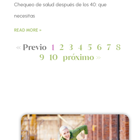
Chequeo de salud después de los 40: que
necesitas
READ MORE »
« Previo
1
2
3
4
5
6
7
8
9
10
próximo »