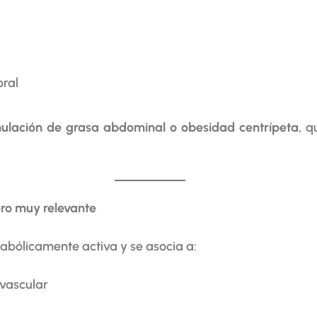
oral
ulación de grasa abdominal o obesidad centrípeta
, q
ero muy relevante
abólicamente activa y se asocia a:
ovascular