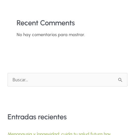
Recent Comments
No hay comentarios para mostrar.
B
u
s
c
Entradas recientes
a
r
Menopausia y longevidad: cuida tu salud futura hoy