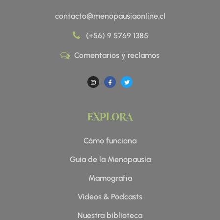
contacto@menopausiaonline.cl
(+56) 9 5769 1385
Comentarios y reclamos
I
F
T
n
a
w
s
c
i
t
e
t
a
b
t
g
o
e
r
o
r
a
k
EXPLORA
m
-
f
Cómo funciona
Guia de la Menopausia
Mamografía
Videos & Podcasts
Nuestra biblioteca