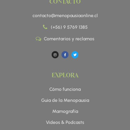
CONTACTO
contacto@menopausiaonline.cl
(+56) 9 5769 1385
Comentarios y reclamos
I
F
T
n
a
w
s
c
i
t
e
t
a
b
t
g
o
e
r
o
r
a
k
EXPLORA
m
-
f
Cómo funciona
Guia de la Menopausia
Mamografía
Videos & Podcasts