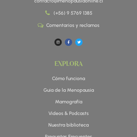
contacto@menopausiaonline.cl
(+56) 9 5769 1385
Comentarios y reclamos
I
F
T
n
a
w
s
c
i
t
e
t
a
b
t
g
o
e
r
o
r
a
k
EXPLORA
m
-
f
Cómo funciona
Guia de la Menopausia
Mamografía
Videos & Podcasts
Nuestra biblioteca
Preguntas Frecuentes