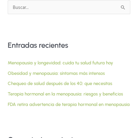
B
u
s
c
Entradas recientes
a
r
Menopausia y longevidad: cuida tu salud futura hoy
p
Obesidad y menopausia: síntomas más intensos
o
r
Chequeo de salud después de los 40: que necesitas
:
Terapia hormonal en la menopausia: riesgos y beneficios
FDA retira advertencia de terapia hormonal en menopausia