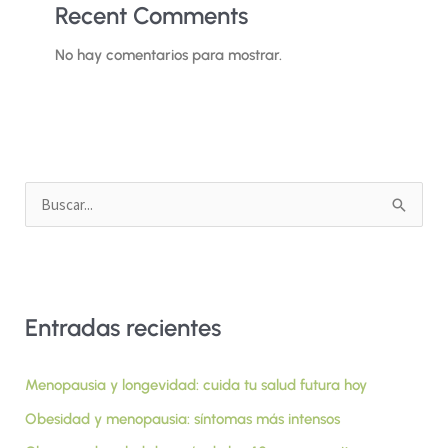
Recent Comments
No hay comentarios para mostrar.
B
u
s
c
Entradas recientes
a
r
Menopausia y longevidad: cuida tu salud futura hoy
p
Obesidad y menopausia: síntomas más intensos
o