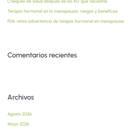
r
Chequeo de salud después de los 40: que necesitas
:
Terapia hormonal en la menopausia: riesgos y beneficios
FDA retira advertencia de terapia hormonal en menopausia
Comentarios recientes
Archivos
Agosto 2026
Mayo 2026