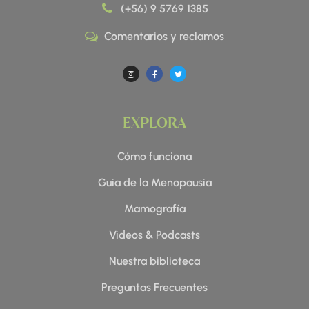
(+56) 9 5769 1385
Comentarios y reclamos
I
F
T
n
a
w
s
c
i
t
e
t
a
b
t
g
o
e
r
o
r
a
k
EXPLORA
m
-
f
Cómo funciona
Guia de la Menopausia
Mamografía
Videos & Podcasts
Nuestra biblioteca
Preguntas Frecuentes